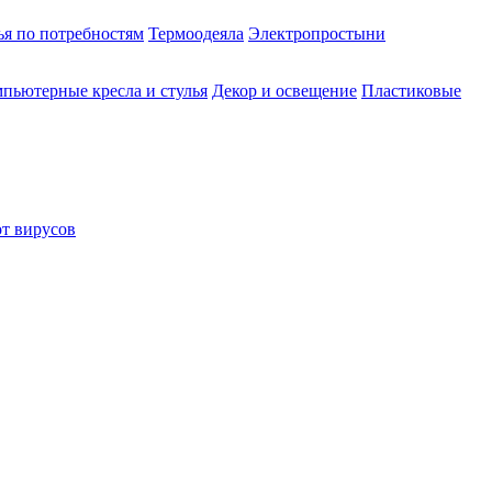
ья по потребностям
Термоодеяла
Электропростыни
пьютерные кресла и стулья
Декор и освещение
Пластиковые
от вирусов