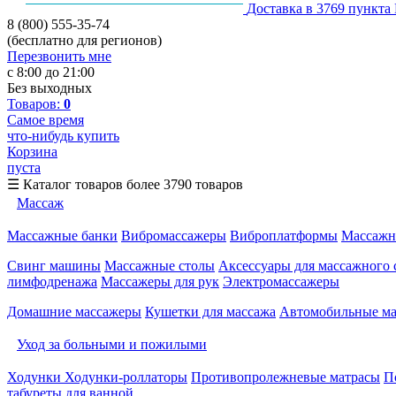
Доставка в 3769 пункта
8 (800) 555-35-74
(бесплатно для регионов)
Перезвонить мне
с 8:00 до 21:00
Без выходных
Товаров:
0
Самое время
что-нибудь купить
Корзина
пуста
☰
Каталог товаров
более 3790 товаров
Массаж
Массажные банки
Вибромассажеры
Виброплатформы
Массажн
Свинг машины
Массажные столы
Аксессуары для массажного 
лимфодренажа
Массажеры для рук
Электромассажеры
Домашние массажеры
Кушетки для массажа
Автомобильные м
Уход за больными и пожилыми
Ходунки
Ходунки-роллаторы
Противопролежневые матрасы
П
табуреты для ванной