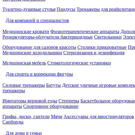
Туалетно-душевые стулья
Пандусы
Тренажеры для реабилитац
Для компаний и специалистов
Медицинские кровати
Физиотерапевтические аппараты
Дополн
Рециркуляторы-облучатели бактерицидные
Светильники
Элек
Оборудование для салонов красоты
Столики прикроватные
Пр
Медицинские холодильники
Стерилизация и дезинфекция
Медицинская мебель
Стоматологические установки
Для спорта и коррекции фигуры
Силовые тренажеры
Батуты
Детские уличные игровые компле
тренажеры
Имитаторы верховой езды
Степперы
Баскетбольное оборудова
аппараты
Спортивное оборудование
Грифы, диски, гантели
Мячи
Аксессуары для миостимуляторов
Сапборды
Для дома и семьи