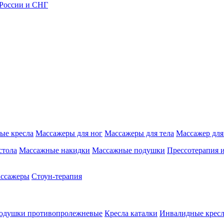
 России и СНГ
ые кресла
Массажеры для ног
Массажеры для тела
Массажер для
стола
Массажные накидки
Массажные подушки
Прессотерапия 
ассажеры
Стоун-терапия
одушки противопролежневые
Кресла каталки
Инвалидные кресл