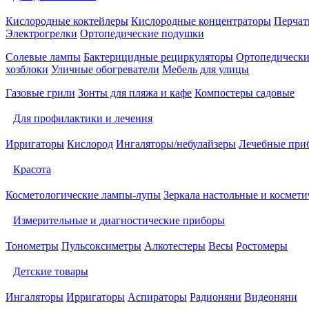
Кислородные коктейлеры
Кислородные концентраторы
Перчат
Электрогрелки
Ортопедические подушки
Солевые лампы
Бактерицидные рециркуляторы
Ортопедически
хозблоки
Уличные обогреватели
Мебель для улицы
Газовые грили
Зонты для пляжа и кафе
Компостеры садовые
Для профилактики и лечения
Ирригаторы
Кислород
Ингаляторы/небулайзеры
Лечебные при
Красота
Косметологические лампы-лупы
Зеркала настольные и космети
Измерительные и диагностические приборы
Тонометры
Пульсоксиметры
Алкотестеры
Весы
Ростомеры
Детские товары
Ингаляторы
Ирригаторы
Аспираторы
Радионяни
Видеоняни