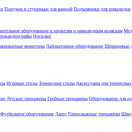
ии
Поручни и ступеньки для ванной
Подъемники для инвалидов
ительное оборудование к кроватям и инвалидным коляскам
Мед
трокардиографы
Носилки
икроватные мониторы
Лабораторное оборудование
Шприцевые д
ксы
Игровые столы
Теннисные столы
Аксессуары для теннисных
ние
Детские тренажеры
Гребные тренажеры
Оборудование для е
Футбольное оборудование
Дартс
Горнолыжные тренажёры
Швед