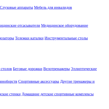
Слуховые аппараты
Мебель для инвалидов
ицинские отсасыватели
Медицинское оборудование
озаторы
Тележки каталки
Инструментальные столы
 столов
Беговые дорожки
Велотренажеры
Эллиптические
диноборств
Спортивные аксессуары
Другие тренажеры и
ские стенки
Домашние детские спортивные комплексы