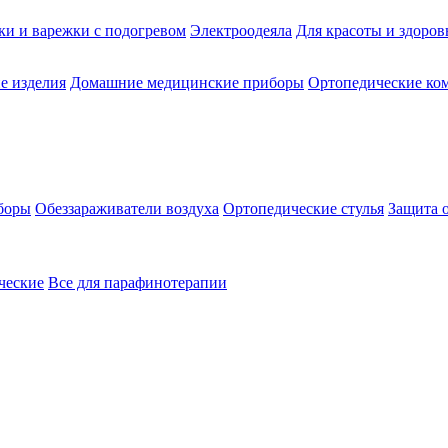
ки и варежки с подогревом
Электроодеяла
Для красоты и здоров
е изделия
Домашние медицинские приборы
Ортопедические ком
боры
Обеззараживатели воздуха
Ортопедические стулья
Защита 
ческие
Все для парафинотерапии