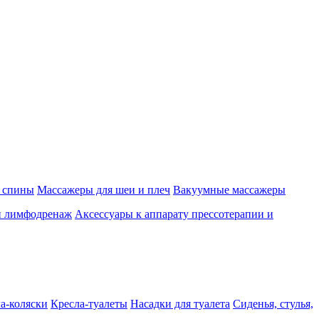
 спины
Массажеры для шеи и плеч
Вакуумные массажеры
и лимфодренаж
Аксессуары к аппарату прессотерапии и
а-коляски
Кресла-туалеты
Насадки для туалета
Сиденья, стулья,