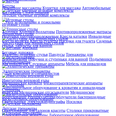
Батуты
Домашние массажеры
Кушетки для массажа
Автомобильные
массажеры
Стоун-терапия
Детские уличные игровые комплексы
Уход за больными и пожилыми
Игровые столы
Ходунки
Ходунки-роллаторы
Противопролежневые матрасы
Теннисные столы
Подушки противопролежневые
Кресла каталки
Инвалидные
кресла-коляски
Кресла-туалеты
Насадки для туалета
Сиденья,
Аксессуары для теннисных столов
стулья, табуреты для ванной
Беговые дорожки
Туалетно-душевые стулья
Пандусы
Тренажеры для
реабилитации
Поручни и ступеньки для ванной
Подъемники
Велотренажеры
для инвалидов
Слуховые аппараты
Мебель для инвалидов
Эллиптические тренажеры
Для компаний и специалистов
Имитаторы верховой езды
Медицинские кровати
Физиотерапевтические аппараты
Дополнительное оборудование к кроватям и инвалидным
Степперы
коляскам
Медицинские отсасыватели
Медицинское
оборудование
Рециркуляторы-облучатели бактерицидные
Баскетбольное оборудование
Светильники
Электрокардиографы
Носилки
Детские тренажеры
Оборудование для салонов красоты
Столики прикроватные
Прикроватные мониторы
Лабораторное оборудование