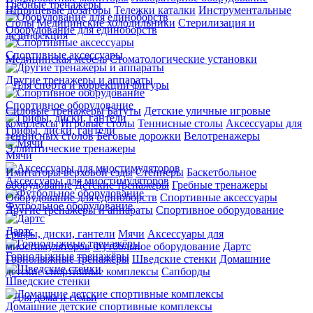
Гребные тренажеры
Шприцевые дозаторы
Тележки каталки
Инструментальные
столы
Медицинские холодильники
Стерилизация и
Оборудование для единоборств
дезинфекция
Спортивные аксессуары
Медицинская мебель
Стоматологические установки
Другие тренажеры и аппараты
Для спорта и коррекции фигуры
Спортивное оборудование
Силовые тренажеры
Батуты
Детские уличные игровые
комплексы
Игровые столы
Теннисные столы
Аксессуары для
Грифы, диски, гантели
теннисных столов
Беговые дорожки
Велотренажеры
Эллиптические тренажеры
Мячи
Имитаторы верховой езды
Степперы
Баскетбольное
Аксессуары для миостимуляторов
оборудование
Детские тренажеры
Гребные тренажеры
Оборудование для единоборств
Спортивные аксессуары
Футбольное оборудование
Другие тренажеры и аппараты
Спортивное оборудование
Дартс
Грифы, диски, гантели
Мячи
Аксессуары для
миостимуляторов
Футбольное оборудование
Дартс
Горнолыжные тренажёры
Горнолыжные тренажёры
Шведские стенки
Домашние
детские спортивные комплексы
Сапборды
Шведские стенки
Для дома и семьи
Домашние детские спортивные комплексы