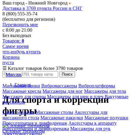
Ваш город -
Нижний Новгород
Доставка в 3769 пункта России и СНГ
8 (800) 555-35-74
(бесплатно для регионов)
Перезвонить мне
с 8:00 до 21:00
Без выходных
Товаров:
0
Самое время
что-нибудь купить
Корзина
пуста
☰
Каталог товаров
более 3790 товаров
Массаж
Поиск
Главная
Массажные банки
Вибромассажеры
Виброплатформы
Массажные кресла
Массажеры для ног
Массажеры для тела
Массажер для спины
Массажеры для шеи и плеч
Вакуумные
Для спорта и коррекции
массажеры
фигуры
Свинг машины
Массажные столы
Аксессуары для
массажного стола
Массажные накидки
Массажные подушки
Прессотерапия и лимфодренаж
Аксессуары к аппарату
прессотерапии и лимфодренажа
Массажеры для рук
Силовые тренажеры
Электромассажеры