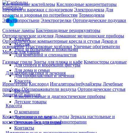
Кислородные коктейлеры
Кислородные концентраторы
Сапборды
Перчатки и варежки с подогревом
Электроодеяла
Для
красоты и здоровья по потребностям
Термоодеяла
Электропростыни
Электрогрелки
Ортопедические подушки
Солевые лампы
Бактерицидные рециркуляторы
Ортопедические изделия
Домашние медицинские приборы
Каталог
Ортопедические компьютерные кресла и стулья
Декор и
Массаж
освещение
Пластиковые хозблоки
Уличные обогреватели
Уход за больными и пожилыми
Мебель для улицы
Для компаний и специалистов
Газовые грили
Зонты для пляжа и кафе
Компостеры садовые
Для спорта и коррекции фигуры
Для дома и семьи
Для профилактики и лечения
Для профилактики и лечения
Красота
Ирригаторы
Кислород
Ингаляторы/небулайзеры
Лечебные
приборы
Обеззараживатели воздуха
Ортопедические стулья
Бренды
Защита от вирусов
Измерительные и диагностические приборы
Детские товары
Красота
О компании
Косметологические лампы-лупы
Зеркала настольные и
Доставка и оплата
косметические
Все для парафинотерапии
Оптовым покупателям
Контакты
Измерительные и диагностические приборы